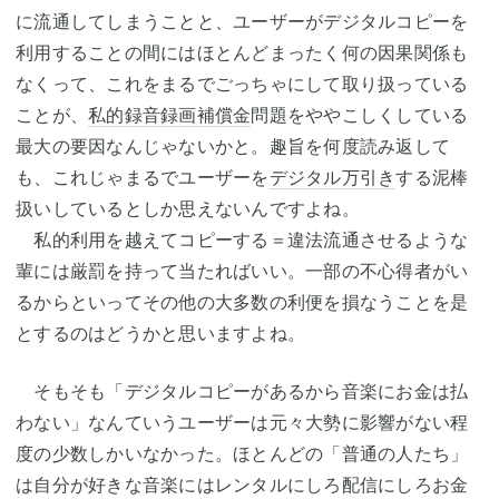
に流通してしまうことと、ユーザーがデジタルコピーを
利用することの間にはほとんどまったく何の因果関係も
なくって、これをまるでごっちゃにして取り扱っている
ことが、
私的録音録画補償金
問題をややこしくしている
最大の要因なんじゃないかと。趣旨を何度読み返して
も、これじゃまるでユーザーを
デジタル万引き
する泥棒
扱いしているとしか思えないんですよね。
私的利用を越えてコピーする＝違法流通させるような
輩には厳罰を持って当たればいい。一部の不心得者がい
るからといってその他の大多数の利便を損なうことを是
とするのはどうかと思いますよね。
そもそも「デジタルコピーがあるから音楽にお金は払
わない」なんていうユーザーは元々大勢に影響がない程
度の少数しかいなかった。ほとんどの「普通の人たち」
は自分が好きな音楽にはレンタルにしろ配信にしろお金