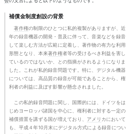
会
の文言によると以下のようなものです。
補償金制度創設の背景
著作権
の制限のひとつに私的複製がありますが、近
年の録音機器の開発・普及に伴って、音楽などを録音
して楽しむ方法が広範に定着し、著作物の有力な利用
形態となり、本来
著作権
者等の受けるべき利益を害し
ているのではないか、との指摘がされるようになりま
した。これが私的録音問題です。特に、デジタル機器
については、高品質の録音が可能であることから、権
利者の利益に及ぼす影響が懸念されました。
この私的録音問題に関し、国際的には、ドイツをは
じめヨーロッパ諸国を中心に、権利者に対する一定の
補償措置を講ずる国が増えており、
アメリ
カにおいて
も、平成４年10月末にデジタル方式による録音につい