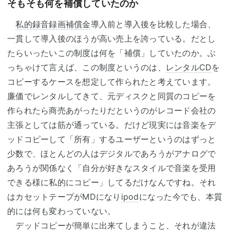
そもそも何を補償していたのか
私的録音録画補償金
導入前と導入後を比較した場合、
一貫して導入後のほうが高い売上を誇っている。だとし
たらいったいこの制度は何を「補償」していたのか。ぶ
っちゃけて言えば、この制度というのは、
レンタルCD
を
コピーするケースを想定して作られたと考えています。
廉価でレンタルしてきて、元ディスクと同質のコピーを
作られたら商売あがったりだというのがレコード会社の
主張としては筋が通っている。だけど現実には音楽をデ
ッドコピーして「所有」するユーザーというのはずっと
少数で、ほとんどの人はデジタルであろうがアナログで
あろうが関係なく「自分が好きなスタイルで音楽を受用
できる様に私的にコピー」してるだけなんですね。それ
はカセットテープがMDになり
ipod
になった今でも、本質
的には何も変わっていない。
デッドコピーが簡単に出来てしまうこと、それが違法