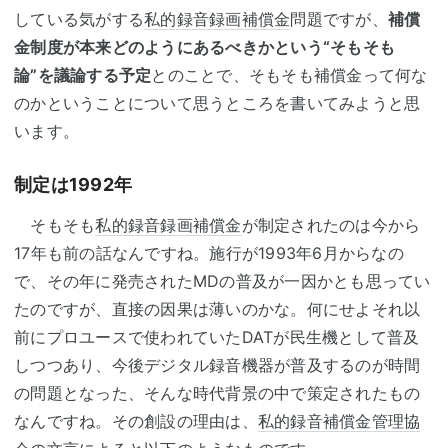
している気がする
私的録音録画補償金
問題ですが、
補償
金制度が本来どのようにあるべきかという“そもそも
論”を議論する予定
とのことで、そもそも補償金って何な
のかということについて思うところを書いてみようと思
います。
制定は1992年
そもそも
私的録音録画補償金
が制定されたのは今から
17年も前の話なんですね。施行が1993年6月からなの
で、その年に発売されたMDの普及が一因かとも思ってい
たのですが、直接の因果は薄いのかな。何にせよそれ以
前にプロユースで使われていたDATが民生機として普及
しつつあり、今後デジタル録音機器が普及するのが時間
の問題となった、そんな時代背景の中で策定されたもの
なんですね。その創設の理由は、
私的録音補償金管理協