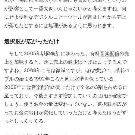
が影響として一番大きいんじゃないかと考えますね。何
にせよ便利なデジタルコピーツールが普及したから売上
が落ちたとするには無理があるように思われます。
選択肢が広がっただけ
そして2005年以降統計に加わった、有料
音楽配信
の売
上を加味すると、既に売上の減少は下げ止まってるんで
すよね。2008年こそは微減ですが、ほぼ横ばい、邦楽バ
ブルの始まる1992年ころと同じ水準を保っている。
2008年には
音楽配信
の売上だけで全体の3割を占めるに
至っており、今後ますます増加していくのはほぼ確実で
しょう。使うお金の量は変わっていない。選択肢が広が
ってお金の出口が変化していっただけと考えたほうがず
っとしっくりくる。