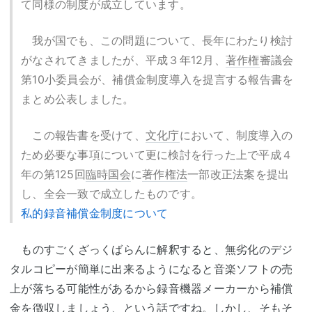
て同様の制度が成立しています。
我が国でも、この問題について、長年にわたり検討
がなされてきましたが、平成３年12月、
著作権
審議会
第10小委員会が、補償金制度導入を提言する報告書を
まとめ公表しました。
この報告書を受けて、
文化庁
において、制度導入の
ため必要な事項について更に検討を行った上で平成４
年の第125回
臨時国会
に
著作権法
一部改正法案を提出
し、全会一致で成立したものです。
私的録音補償金制度について
ものすごくざっくばらんに解釈すると、無劣化のデジ
タルコピーが簡単に出来るようになると音楽ソフトの売
上が落ちる可能性があるから録音機器メーカーから補償
金を徴収しましょう、という話ですね。しかし、そもそ