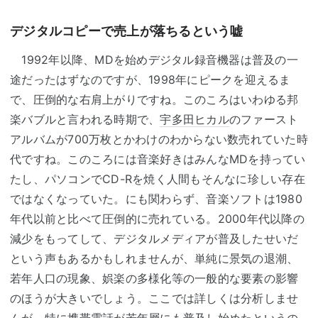
デジタルコピーで売上が落ちるという嘘
1992年以降、MDを始めデジタル録音機器は普及の一
途だったはずなのですが、1998年にピークを迎えるま
で、圧倒的な右肩上がりですね。このころはいわゆる邦
楽バブルと言われる時期で、
宇多田ヒカル
のファースト
アルバムが700万枚とかわけのわからない数売れていた時
代ですね。このころには音楽好きはみんなMDを持ってい
たし、パソコンでCD-Rを焼く人間もそんなに珍しい存在
ではなくなっていた。にも関わらず、音楽ソフトは1980
年代以前と比べて圧倒的に売れている。2000年代以降の
減少をもってして、デジタルメディアが普及したせいだ
という声もあるかもしれませんが、単純に景気の退潮、
若年人口の現象、娯楽の多様化等の一般的な要素の影響
のほうが大きいでしょう。ここでは詳しくは分析しませ
んが、特に携帯電話が若年層にも普及し始めたというの